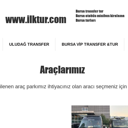
Bursa transfer tur
www.ilktur.com
Bursa otobüs minibus kiralama
Bursa turları
ULUDAĞ TRANSFER
BURSA VİP TRANSFER &TUR
Araçlarımız
ilenen araç parkımız ihtiyacınız olan aracı seçmeniz için 
Mercedes Benz
Sprinter