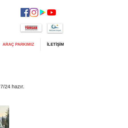
ARAÇ PARKIMIZ
İLETİŞİM
7/24 hazır.
​Mercedes Benz
Sprinter
10+1 vip