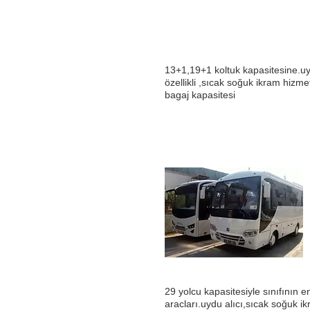
13+1,19+1 koltuk kapasitesine.uy
özellikli ,sıcak soğuk ikram hizme
bagaj kapasitesi
29 yolcu kapasitesiyle sınıfının en
aracları.uydu alıcı,sıcak soğuk i