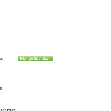
Sedan Araç
4+1
ss
Bilgi İçin Bize Ulaşın
de
32 2047987