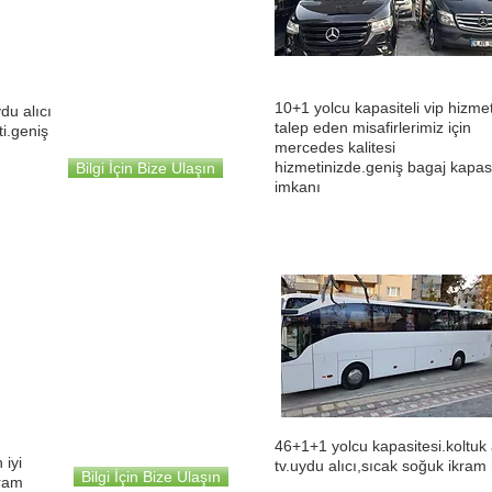
14+1.16+1.19+1
koltuk seçenekleri
10+1 yolcu kapasiteli vip hizme
du alıcı
talep eden misafirlerimiz için
ti.geniş
mercedes kalitesi
hizmetinizde.geniş bagaj kapasi
Bilgi İçin Bize Ulaşın
imkanı
Temsa Prestij &
İsuzu
Novo Lux
29+1
46+1+1 yolcu kapasitesi.koltuk 
 iyi
tv.uydu alıcı,sıcak soğuk ikram 
Bilgi İçin Bize Ulaşın
kram