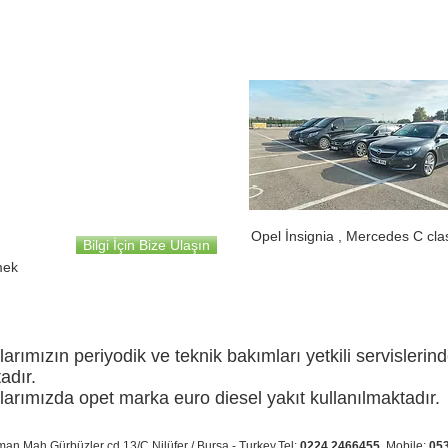
​Mercedes Benz
Vito
8+1
Opel İnsignia , Mercedes C cla
Bilgi İçin Bize Ulaşın
mek
arımızın periyodik ve teknik bakımları yetkili servislerin
adır.
arımızda opet marka euro diesel yakıt kullanılmaktadır.
aman Mah.Gürbüzler cd.13/C Nilüfer / Bursa - Turkey. Tel:
0224 2466455
Mobile:
05