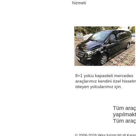
hizmeti
8+1 yolcu kapasiteli mercedes
araçlarımız kendini özel hisset
isteyen yolcularımız için.
Tüm araçl
yapılmakt
Tüm araçl
© 2006-2026 ilktur turizm ltd şti.Kar