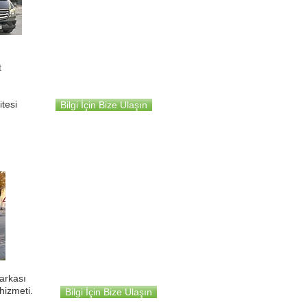
t
tesi
Bilgi İçin Bize Ulaşın
Mercedes Benz
Tourismo
46+1+1
arkası
hizmeti.
Bilgi İçin Bize Ulaşın