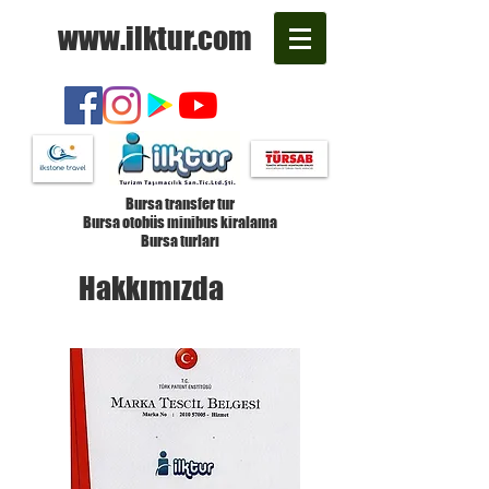
www.ilktur.com
Bursa transfer tur
Bursa otobüs minibus kiralama
Bursa turları
Hakkımızda